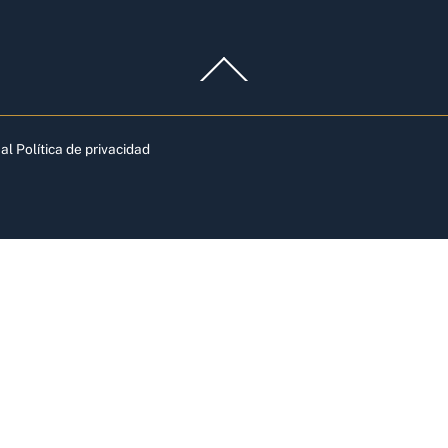
Back
To
Top
gal
Política de privacidad